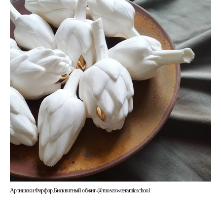
Артишоки.Фарфор.Бисквитный обжиг-@moscowceramicschool